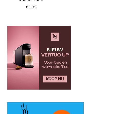
€
3.85