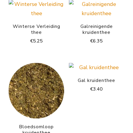
Winterse Verleiding
Galreinigende
thee
kruidenthee
€
5.25
€
6.35
Gal kruidenthee
€
3.40
Bloedsomloop
kruidenthee