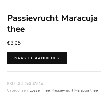
Passievrucht Maracuja
thee
€
3.95
NAAR DE AANBIEDER
SKU:
c3ab2e9d751d
Categorieën:
Losse Thee
,
Passievrucht Maracuja thee