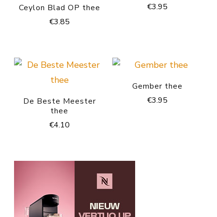
€
3.95
Ceylon Blad OP thee
€
3.85
Gember thee
€
3.95
De Beste Meester
thee
€
4.10