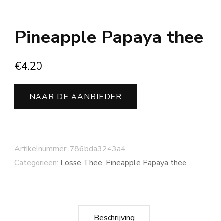
Pineapple Papaya thee
€
4.20
NAAR DE AANBIEDER
Artikelnummer:
786bda3243a4
Categorieën:
Losse Thee
,
Pineapple Papaya thee
Beschrijving