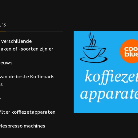
A’S
 verschillende
aken of -soorten zijn er
Nieuws
van de beste Koffiepads
es
p
ilter koffiezetapparaten
Nespresso machines