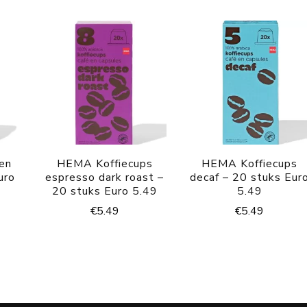
en
HEMA Koffiecups
HEMA Koffiecups
uro
espresso dark roast –
decaf – 20 stuks Eur
20 stuks Euro 5.49
5.49
€
5.49
€
5.49