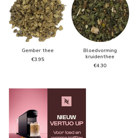
Gember thee
Bloedvorming
kruidenthee
€
3.95
€
4.30