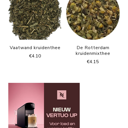
Vaatwand kruidenthee
De Rotterdam
kruidenmixthee
€
4.10
€
4.15