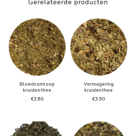
Gerelateerde producten
Bloedsomloop
Vermagering
kruidenthee
kruidenthee
€
3.85
€
3.90