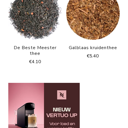
De Beste Meester
Galblaas kruidenthee
thee
€
5.40
€
4.10