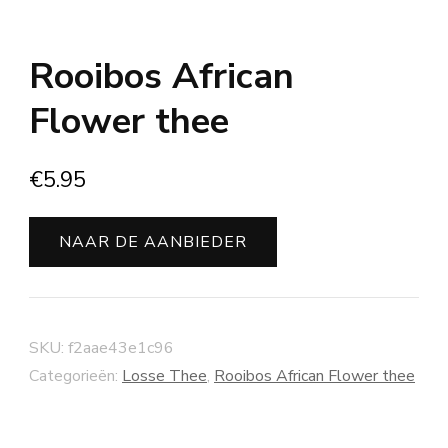
Rooibos African
Flower thee
€
5.95
NAAR DE AANBIEDER
SKU:
f2aae43e1c96
Categorieën:
Losse Thee
,
Rooibos African Flower thee