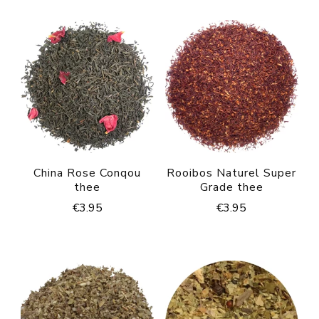
China Rose Conqou
Rooibos Naturel Super
thee
Grade thee
€
3.95
€
3.95