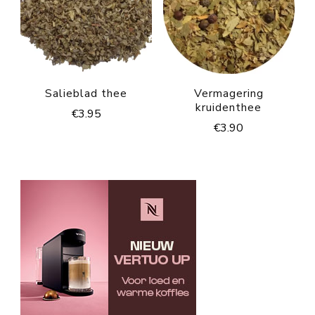
Salieblad thee
Vermagering
kruidenthee
€
3.95
€
3.90