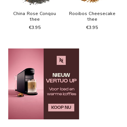
China Rose Conqou
Rooibos Cheesecake
thee
thee
€
3.95
€
3.95