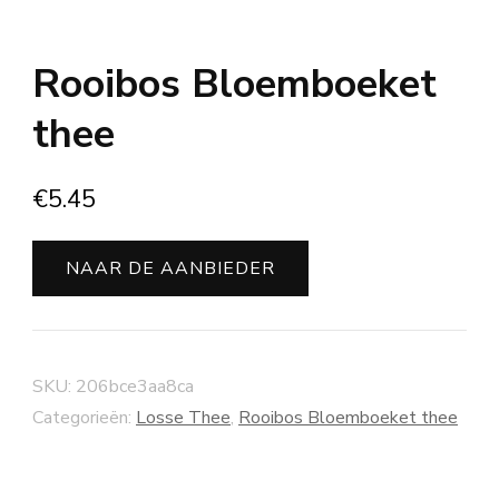
Rooibos Bloemboeket
thee
€
5.45
NAAR DE AANBIEDER
SKU:
206bce3aa8ca
Categorieën:
Losse Thee
,
Rooibos Bloemboeket thee