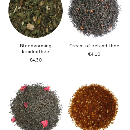
Bloedvorming
Cream of Ireland thee
kruidenthee
€
4.10
€
4.30