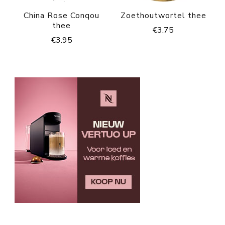
China Rose Conqou
Zoethoutwortel thee
thee
€
3.75
€
3.95