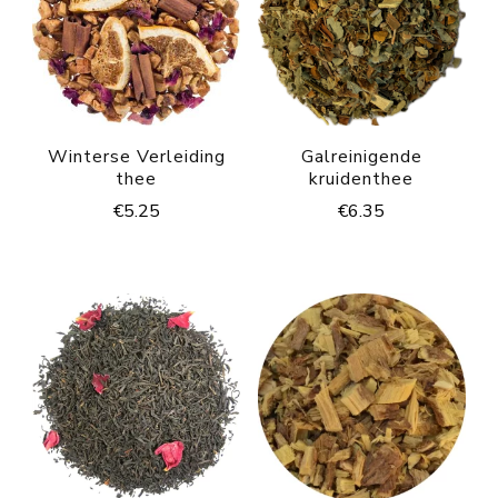
Winterse Verleiding
Galreinigende
thee
kruidenthee
€
5.25
€
6.35