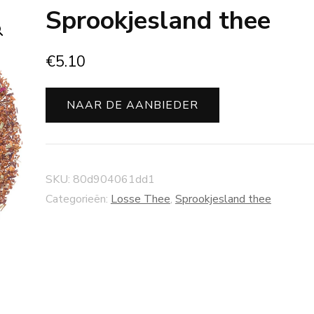
Sprookjesland thee
€
5.10
NAAR DE AANBIEDER
SKU:
80d904061dd1
Categorieën:
Losse Thee
,
Sprookjesland thee