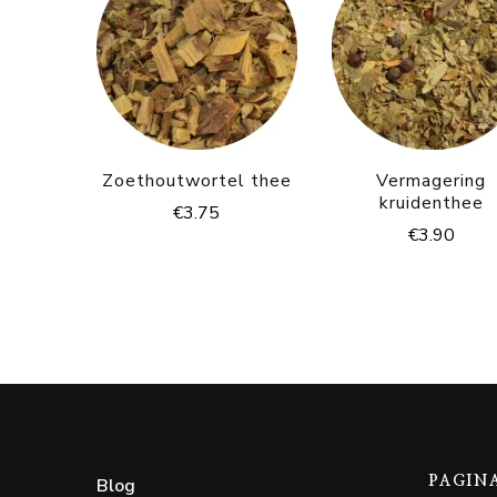
Zoethoutwortel thee
Vermagering
kruidenthee
€
3.75
€
3.90
Blog
PAGIN