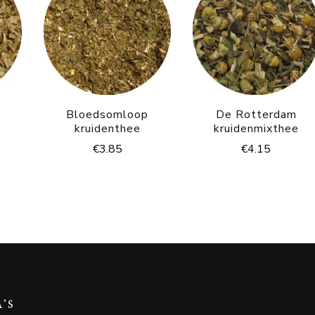
Bloedsomloop
De Rotterdam
kruidenthee
kruidenmixthee
€
3.85
€
4.15
A’S