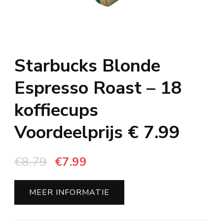
Starbucks Blonde
Espresso Roast – 18
koffiecups
Voordeelprijs € 7.99
Oorspronkelijke
Huidige
€
8.79
€
7.99
prijs
prijs
was:
is:
MEER INFORMATIE
€8.79.
€7.99.