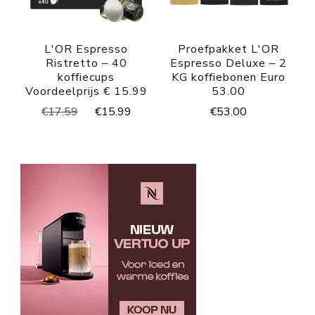
L'OR Espresso
Proefpakket L'OR
Ristretto – 40
Espresso Deluxe – 2
koffiecups
KG koffiebonen Euro
Voordeelprijs € 15.99
53.00
Oorspronkelijke
Huidige
€
53.00
€
17.59
€
15.99
prijs
prijs
was:
is:
€17.59.
€15.99.