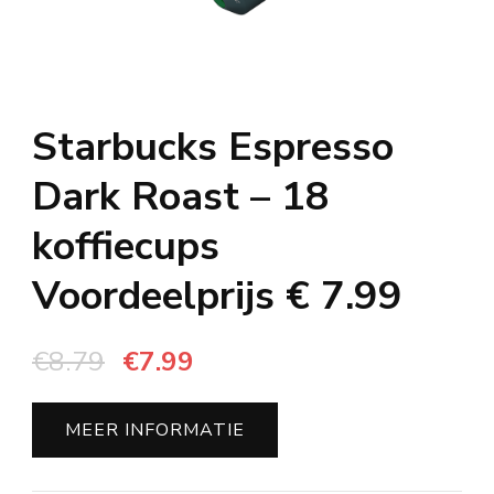
Starbucks Espresso
Dark Roast – 18
koffiecups
Voordeelprijs € 7.99
Oorspronkelijke
Huidige
€
8.79
€
7.99
prijs
prijs
was:
is:
MEER INFORMATIE
€8.79.
€7.99.