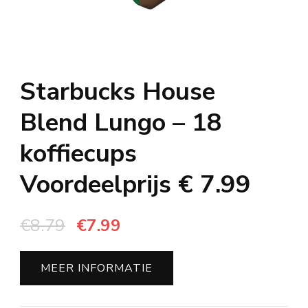
Starbucks House
Blend Lungo – 18
koffiecups
Voordeelprijs € 7.99
Oorspronkelijke
Huidige
€
8.79
€
7.99
prijs
prijs
was:
is:
MEER INFORMATIE
€8.79.
€7.99.