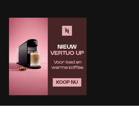
© Copyright 2010-2025, Bariba Media > Online-
Koffiekopen.nl