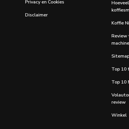
Privacy en Cookies
Hoeveel
koffiesm
Disclaimer
Koffie 
Review 
machin
Sitema
Top 10 f
Top 10 
Volauto
review
Winkel