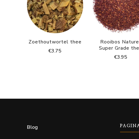
Zoethoutwortel thee
Rooibos Nature
Super Grade th
€
3.75
€
3.95
Blog
PAGIN