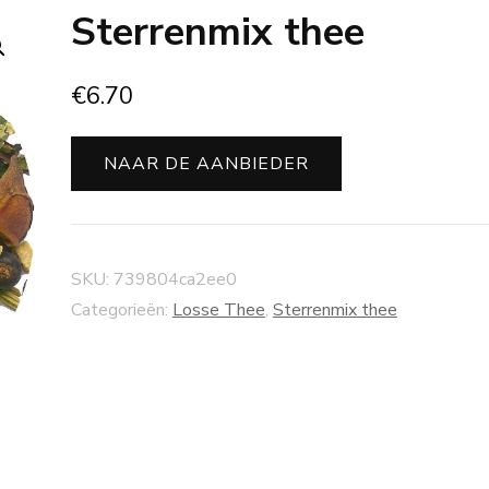
Sterrenmix thee
€
6.70
NAAR DE AANBIEDER
SKU:
739804ca2ee0
Categorieën:
Losse Thee
,
Sterrenmix thee