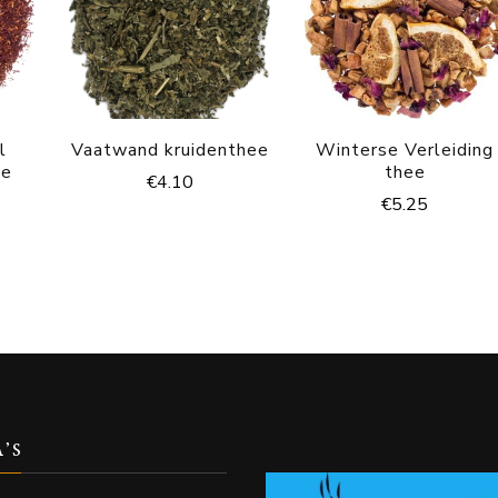
l
Vaatwand kruidenthee
Winterse Verleiding
ee
thee
€
4.10
€
5.25
A’S