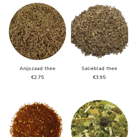
Anijszaad thee
Salieblad thee
€
2.75
€
3.95