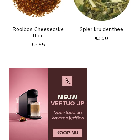
Rooibos Cheesecake
Spier kruidenthee
thee
€
3.90
€
3.95