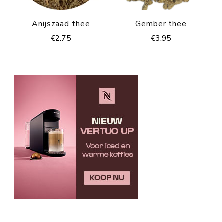
Anijszaad thee
Gember thee
€
2.75
€
3.95