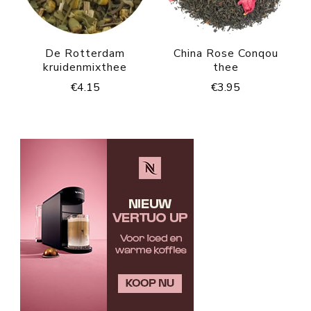
De Rotterdam
China Rose Conqou
kruidenmixthee
thee
€
4.15
€
3.95