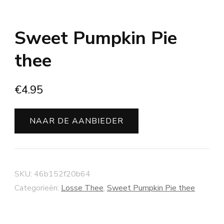
Sweet Pumpkin Pie
thee
€
4.95
NAAR DE AANBIEDER
SKU:
46b152f20b64
Categorieën:
Losse Thee
,
Sweet Pumpkin Pie thee