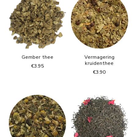
Gember thee
Vermagering
kruidenthee
€
3.95
€
3.90