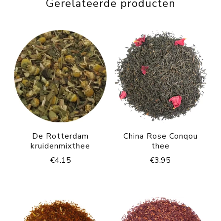
Gerelateerde producten
De Rotterdam
China Rose Conqou
kruidenmixthee
thee
€
4.15
€
3.95