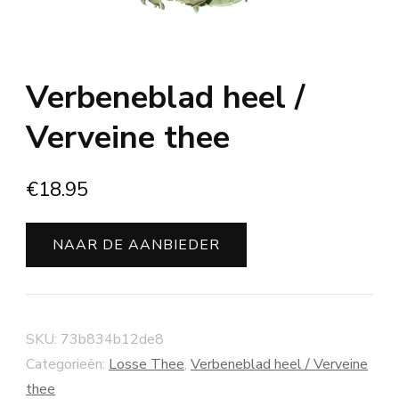
Verbeneblad heel /
Verveine thee
€
18.95
NAAR DE AANBIEDER
SKU:
73b834b12de8
Categorieën:
Losse Thee
,
Verbeneblad heel / Verveine
thee