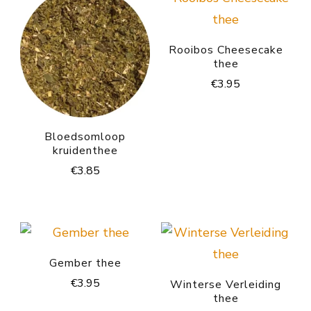
Rooibos Cheesecake
thee
€
3.95
Bloedsomloop
kruidenthee
€
3.85
Gember thee
€
3.95
Winterse Verleiding
thee