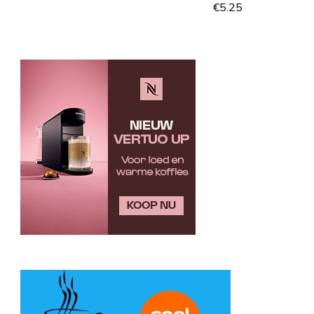
€
5.25