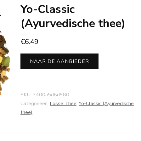
Yo-Classic
(Ayurvedische thee)
€
6.49
NAAR DE AANBIEDER
SKU:
3400a5d8d980
Categorieën:
Losse Thee
,
Yo-Classic (Ayurvedische
thee)