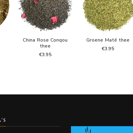
China Rose Conqou
Groene Maté thee
thee
€
3.95
€
3.95
A’S