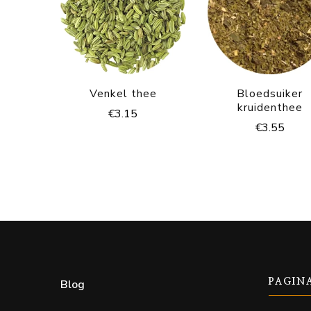
Venkel thee
Bloedsuiker
kruidenthee
€
3.15
€
3.55
Blog
PAGIN