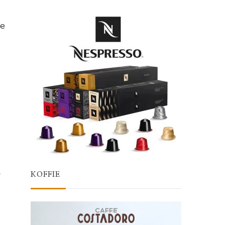
ee
r
KOFFIE