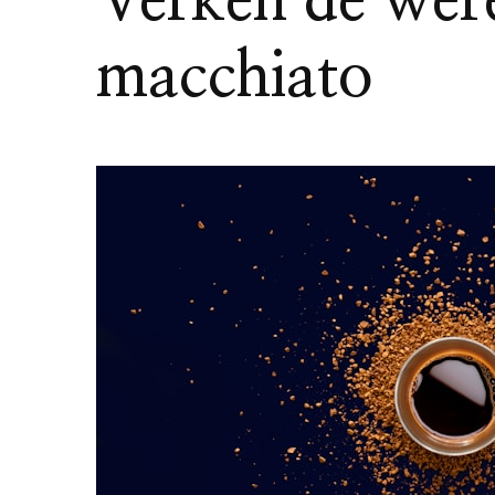
Verken de wer
macchiato