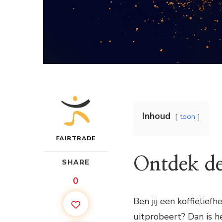
Inhoud
toon
FAIRTRADE
Ontdek de
SHARE
0
Ben jij een koffielie
uitprobeert? Dan is h