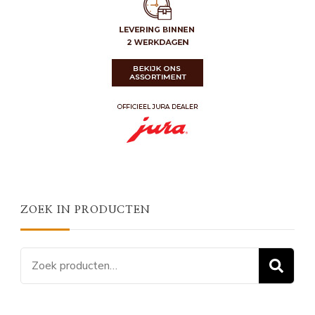
ZOEK IN PRODUCTEN
Zoeken
Z
naar: