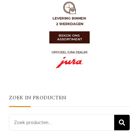
ZOEK IN PRODUCTEN
Zoeken
Z
naar: