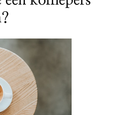
een koffiepers
n?