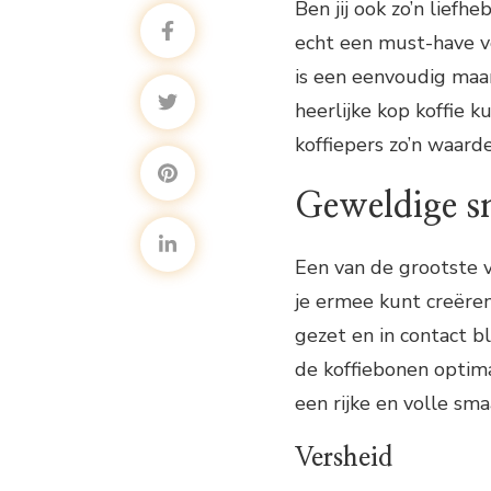
Ben jij ook zo’n liefh
echt een must-have vo
is een eenvoudig maar
heerlijke kop koffie k
koffiepers zo’n waard
Geweldige 
Een van de grootste 
je ermee kunt creëren
gezet en in contact b
de koffiebonen optima
een rijke en volle sma
Versheid