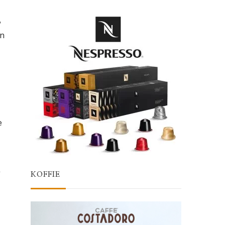
,
en
e
t
KOFFIE