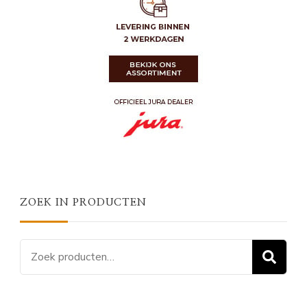
ZOEK IN PRODUCTEN
Zoeken
Z
naar: