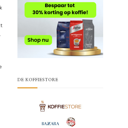
k
lt
.
e
DE KOFFIESTORE