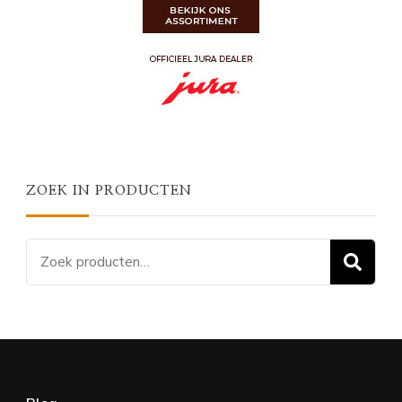
ZOEK IN PRODUCTEN
Zoeken
Z
naar: