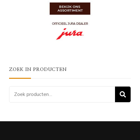
ZOEK IN PRODUCTEN
Zoeken
Z
naar: