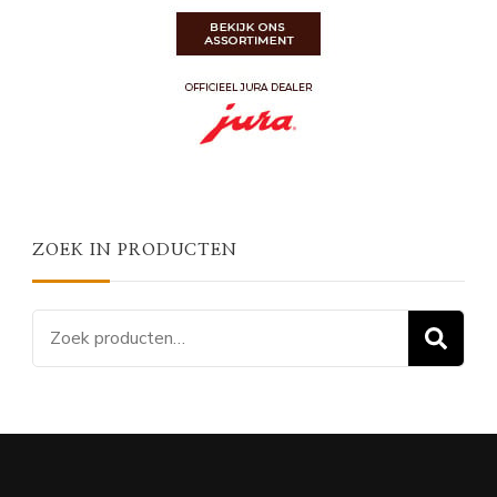
ZOEK IN PRODUCTEN
Zoeken
Z
naar: