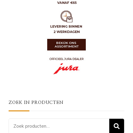
ZOEK IN PRODUCTEN
Zoeken
Z
naar: