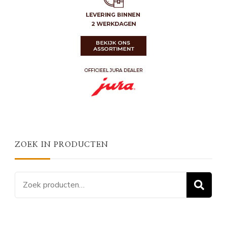
ZOEK IN PRODUCTEN
Zoeken
Z
naar: