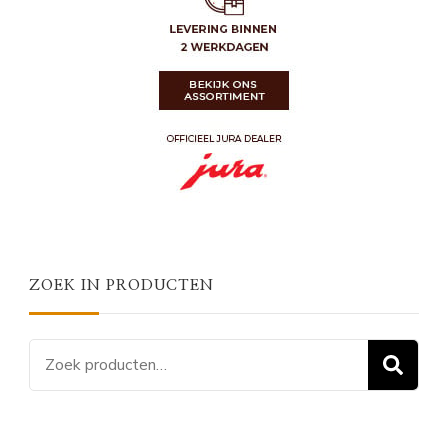
ZOEK IN PRODUCTEN
Zoeken
Z
naar: