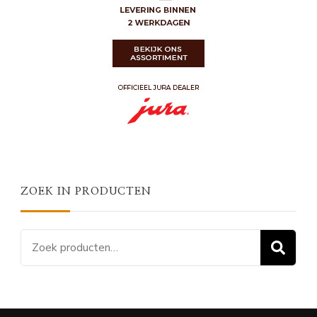
ZOEK IN PRODUCTEN
Zoeken
Z
naar: