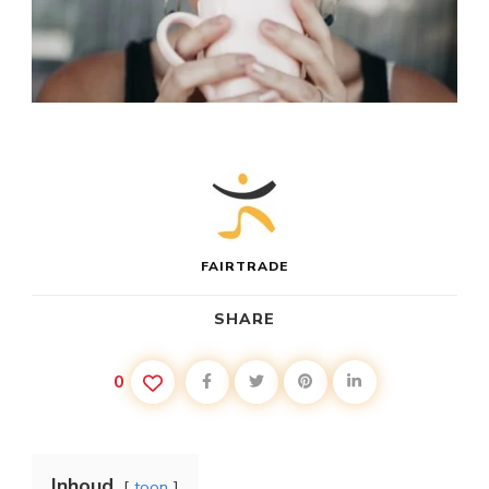
FAIRTRADE
SHARE
0
Inhoud
toon