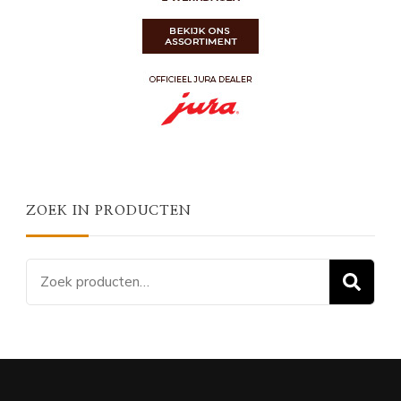
ZOEK IN PRODUCTEN
Zoeken
Z
naar: