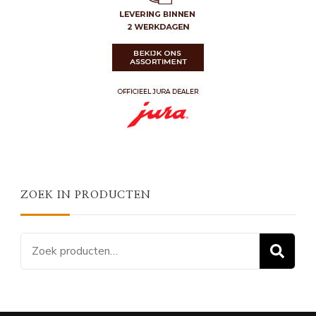
ZOEK IN PRODUCTEN
Zoeken
Z
naar: