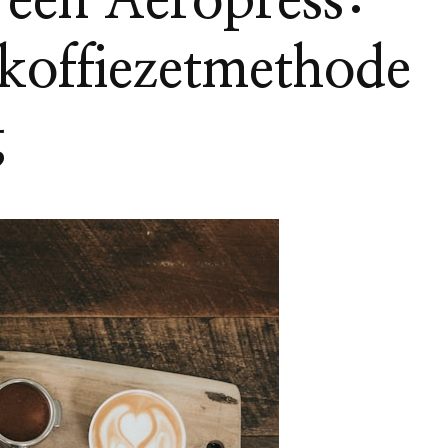
 een Aeropress:
e koffiezetmethode
g