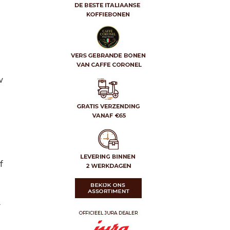
w
f
r