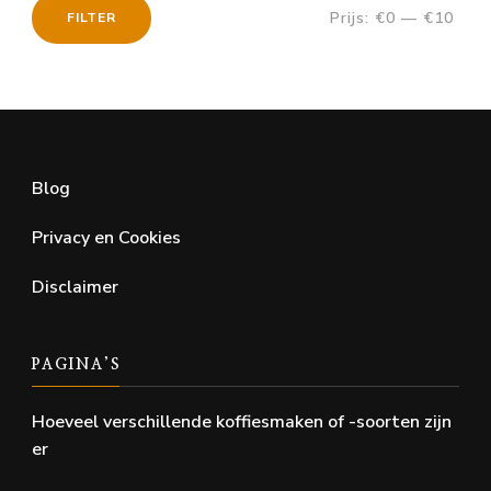
Prijs:
€0
—
€10
FILTER
Min.
Max.
prijs
prijs
Blog
Privacy en Cookies
Disclaimer
PAGINA’S
Hoeveel verschillende koffiesmaken of -soorten zijn
er