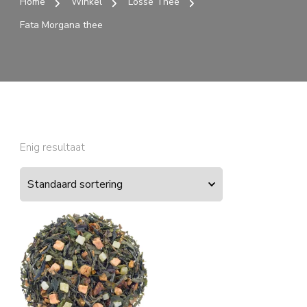
Home
Winkel
Losse Thee
Fata Morgana thee
Enig resultaat