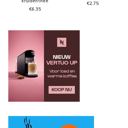
kruidenthee
€
2.75
€
6.35