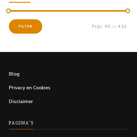
Prijs:
€0
—
€10
FILTER
Min.
Max.
prijs
prijs
Blog
Privacy en Cookies
Disclaimer
PAGINA’S