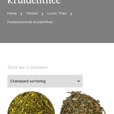
kruidenthee
Home
Winkel
Losse Thee
Huidzuiverende kruidenthee
Toont alle 2 resultaten