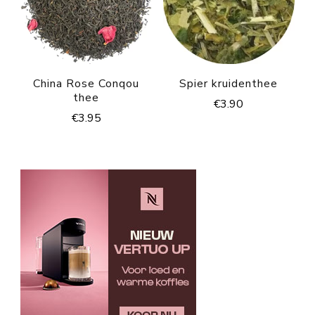
China Rose Conqou
Spier kruidenthee
thee
€
3.90
€
3.95