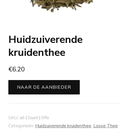
Huidzuiverende
kruidenthee
€
6.20
NAAR DE AANBIEDER
SKU:
a610aa410ffe
Categorieën:
Huidzuiverende kruidenthee
,
Losse Thee