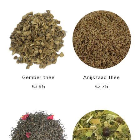
Gember thee
Anijszaad thee
€
3.95
€
2.75