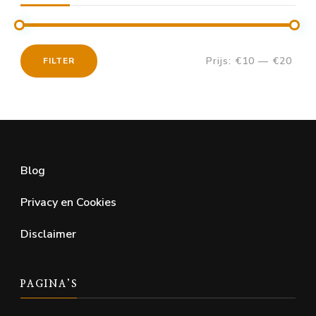
Prijs:
€10
—
€20
FILTER
Min.
Max.
prijs
prijs
Blog
Privacy en Cookies
Disclaimer
PAGINA’S