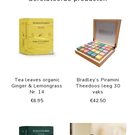
Tea leaves organic
Bradley’s Piramini
Ginger & Lemongrass
Theedoos leeg 30
Nr. 14
vaks
€
6.95
€
42.50