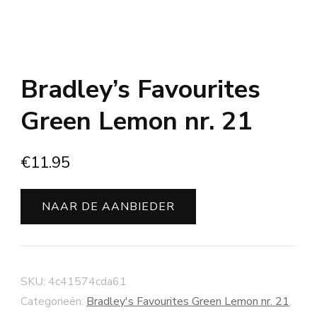
Bradley’s Favourites
Green Lemon nr. 21
€
11.95
NAAR DE AANBIEDER
SKU:
4c41574cda61
Categorieën:
Bradley's Favourites Green Lemon nr. 21
,