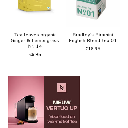
Tea leaves organic
Bradley’s Piramini
Ginger & Lemongrass
English Blend tea 01
Nr. 14
€
16.95
€
6.95