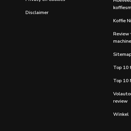
Hoeveel
koffiesm
Disclaimer
Koffie 
Review 
machin
Sitema
Top 10 f
Top 10 
Volauto
review
Winkel