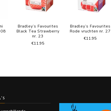
ni
Bradley’s Favourites
Bradley’s Favourites
 08
Black Tea Strawberry
Rode vruchten nr. 27
nr. 23
€
11.95
€
11.95
A’S