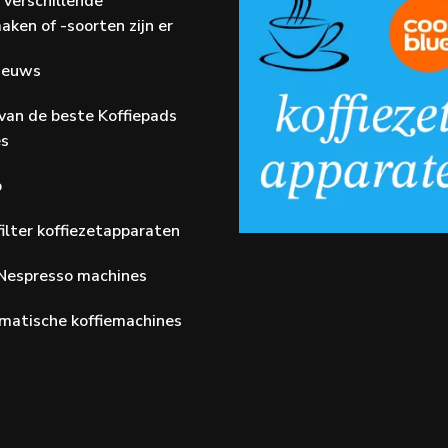
 verschillende
aken of -soorten zijn er
Nieuws
van de beste Koffiepads
es
p
ilter koffiezetapparaten
Nespresso machines
matische koffiemachines