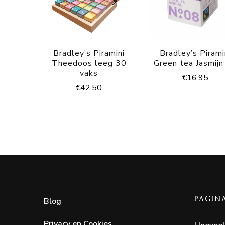
Bradley’s Piramini
Bradley’s Pirami
Theedoos leeg 30
Green tea Jasmijn
vaks
€
16.95
€
42.50
Blog
PAGIN
Privacy en Cookies