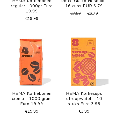
HEMA Koffiebonen
Dolce Gusto Nesquik –
regular 1000gr Euro
16 cups EUR 6.79
19.99
Oorspronkelijke
Huidige
€
7.59
€
6.79
€
19.99
prijs
prijs
was:
is:
€7.59.
€6.79.
HEMA Koffiebonen
HEMA Koffiecups
crema – 1000 gram
stroopwafel – 10
Euro 19.99
stuks Euro 3.99
€
19.99
€
3.99