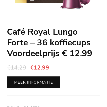
Café Royal Lungo
Forte – 36 koffiecups
Voordeelprijs € 12.99
Oorspronkelijke
Huidige
€
14.29
€
12.99
prijs
prijs
was:
is:
MEER INFORMATIE
€14.29.
€12.99.