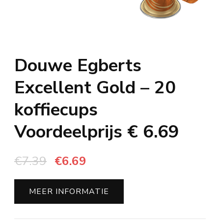
Douwe Egberts
Excellent Gold – 20
koffiecups
Voordeelprijs € 6.69
Oorspronkelijke
Huidige
€
7.39
€
6.69
prijs
prijs
was:
is:
MEER INFORMATIE
€7.39.
€6.69.