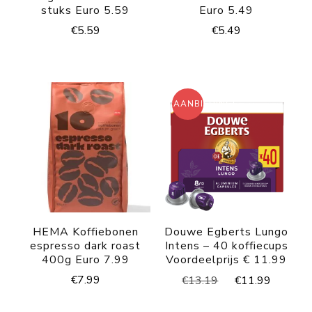
stuks Euro 5.59
Euro 5.49
€
5.59
€
5.49
AANBIEDING!
HEMA Koffiebonen
Douwe Egberts Lungo
espresso dark roast
Intens – 40 koffiecups
400g Euro 7.99
Voordeelprijs € 11.99
Oorspronkelijke
Huidig
€
7.99
€
13.19
€
11.99
prijs
prijs
was:
is: