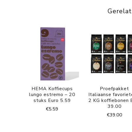
Gerela
HEMA Koffiecups
Proefpakket
lungo estremo – 20
Italiaanse favoriet
stuks Euro 5.59
2 KG koffiebonen 
39.00
€
5.59
€
39.00