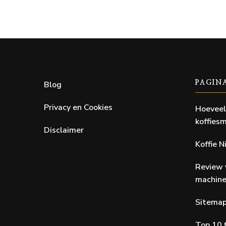
Blog
PAGIN
Privacy en Cookies
Hoeveel
koffiesm
Disclaimer
Koffie 
Review 
machin
Sitema
Top 10 f