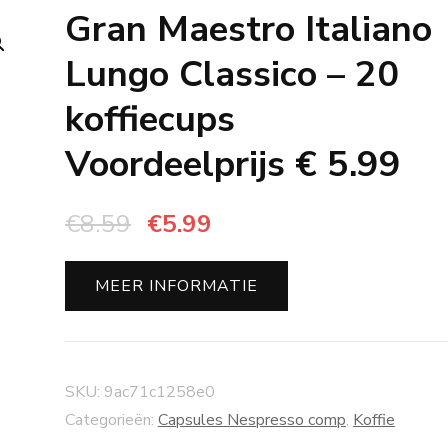
Gran Maestro Italiano
Lungo Classico – 20
koffiecups
Voordeelprijs € 5.99
Oorspronkelijke
Huidige
€
8.59
€
5.99
prijs
prijs
was:
is:
MEER INFORMATIE
€8.59.
€5.99.
SKU:
9ac71c1258e0
Categorieën:
Capsules Nespresso comp
,
Koffie