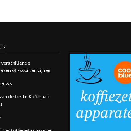
A’S
 verschillende
aken of -soorten zijn er
Nieuws
van de beste Koffiepads
es
p
ilter koffiezetapparaten