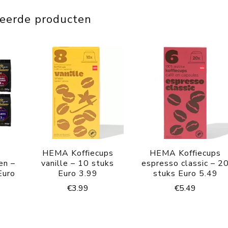
teerde producten
HEMA Koffiecups
HEMA Koffiecups
en –
vanille – 10 stuks
espresso classic – 2
Euro
Euro 3.99
stuks Euro 5.49
€
3.99
€
5.49