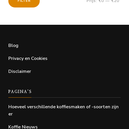
Prijs:
€0
—
€20
FILTER
Min.
Max.
prijs
prijs
Blog
Privacy en Cookies
Disclaimer
PAGINA’S
Hoeveel verschillende koffiesmaken of -soorten zijn
er
Koffie Nieuws